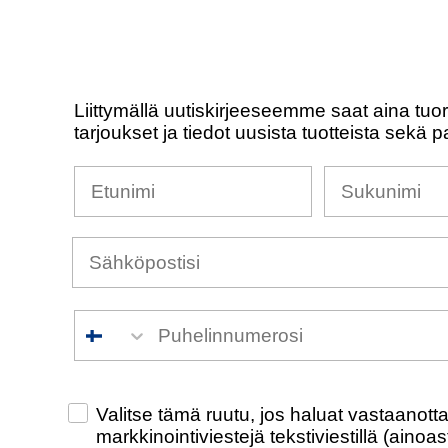
Liittymällä uutiskirjeeseemme saat aina tuo
tarjoukset ja tiedot uusista tuotteista sekä p
Nimesi
Sukunimi
Puhelinnumero
Check this box to also receive promotiona
Valitse tämä ruutu, jos haluat vastaanot
markkinointiviestejä tekstiviestillä (ainoa