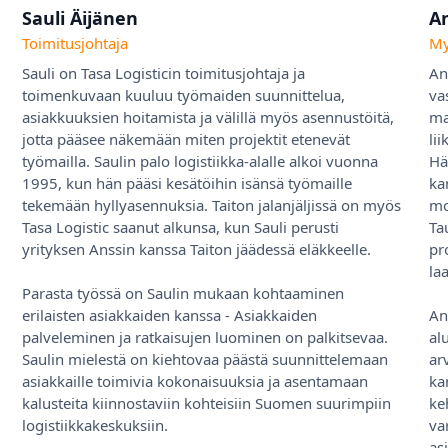
Sauli Äijänen
A
Toimitusjohtaja
My
Sauli on Tasa Logisticin toimitusjohtaja ja
An
toimenkuvaan kuuluu työmaiden suunnittelua,
va
asiakkuuksien hoitamista ja välillä myös asennustöitä,
ma
jotta pääsee näkemään miten projektit etenevät
li
työmailla. Saulin palo logistiikka-alalle alkoi vuonna
Hä
1995, kun hän pääsi kesätöihin isänsä työmaille
ka
tekemään hyllyasennuksia. Taiton jalanjäljissä on myös
mo
Tasa Logistic saanut alkunsa, kun Sauli perusti
Ta
yrityksen Anssin kanssa Taiton jäädessä eläkkeelle.
pr
la
Parasta työssä on Saulin mukaan kohtaaminen
erilaisten asiakkaiden kanssa - Asiakkaiden
An
palveleminen ja ratkaisujen luominen on palkitsevaa.
al
Saulin mielestä on kiehtovaa päästä suunnittelemaan
ar
asiakkaille toimivia kokonaisuuksia ja asentamaan
ka
kalusteita kiinnostaviin kohteisiin Suomen suurimpiin
ke
logistiikkakeskuksiin.
va
as