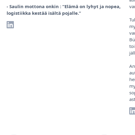
- Saulin mottona onkin : “Elämä on lyhyt ja nopea,
va
logistiikka kestää isältä pojalle.”
Tu
my
va
Bü
to
jä
An
au
he
my
so
ast