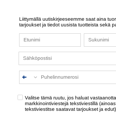
Liittymällä uutiskirjeeseemme saat aina tuo
tarjoukset ja tiedot uusista tuotteista sekä p
Nimesi
Sukunimi
Puhelinnumero
Check this box to also receive promotiona
Valitse tämä ruutu, jos haluat vastaanot
markkinointiviestejä tekstiviestillä (ainoa
tekstiviestitse saatavat tarjoukset ja edut)