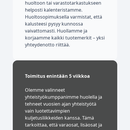
huoltoon tai varastotarkastukseen
helposti kalenteristamme.
Huoltosopimuksella varmistat, että
kalusteesi pysyy kunnossa
vaivattomasti. Huollamme ja
korjaamme kaikki tuotemerkit – yksi
yhteydenotto riittää.
Toimitus enintään 5 viikkoa
Olemme valinneet
yhteistyökumppanimme huolella ja
tehneet vuosien ajan yhteistyötä
vain luotettavimpien
kuljetusliikkeiden kanssa. Tämä
tarkoittaa, että varaosat, lisäosat ja