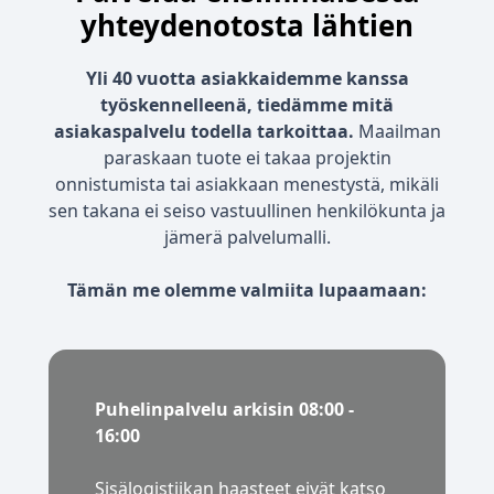
yhteydenotosta lähtien
Yli 40 vuotta asiakkaidemme kanssa
työskennelleenä, tiedämme mitä
asiakaspalvelu todella tarkoittaa.
Maailman
paraskaan tuote ei takaa projektin
onnistumista tai asiakkaan menestystä, mikäli
sen takana ei seiso vastuullinen henkilökunta ja
jämerä palvelumalli.
Tämän me olemme valmiita lupaamaan:
Puhelinpalvelu arkisin 08:00 -
16:00
Sisälogistiikan haasteet eivät katso